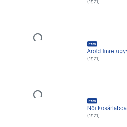
(
1971
)
Loading...
Item
Arold Imre ügy
(
1971
)
Loading...
Item
Női kosárlabda
(
1971
)