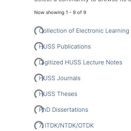
Now showing
1 - 9 of 9
Loading...
Collection of Electronic Learning
Loading...
HUSS Publications
Loading...
Digitized HUSS Lecture Notes
Loading...
HUSS Journals
Loading...
HUSS Theses
Loading...
PhD Dissertations
7. ITDK/NTDK/OTDK