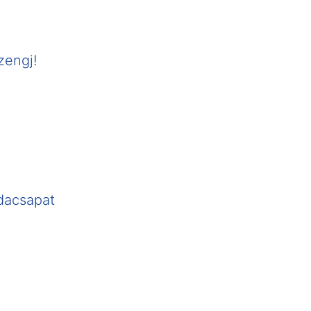
zengj!
dacsapat