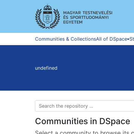
Communities & Collections
All of DSpace
St
undefined
Communities in DSpace
Select a community to browse its c