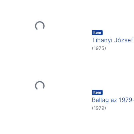
Loading...
Item
Tihanyi József
(
1975
)
Loading...
Item
Ballag az 1979
(
1979
)