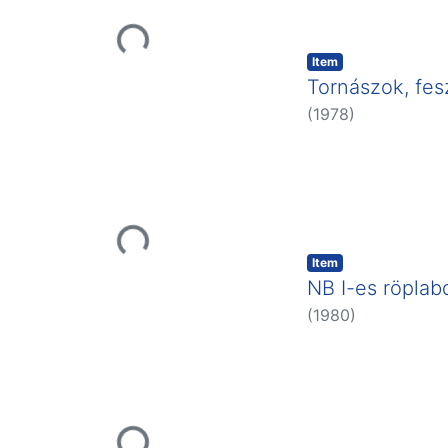
Loading...
Item
Tornászok, fes
(
1978
)
Loading...
Item
NB I-es röplab
(
1980
)