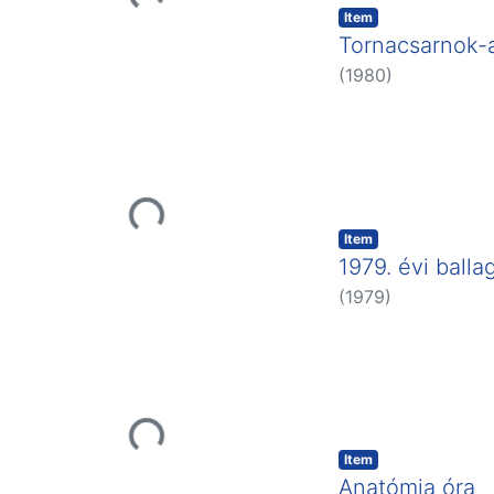
Loading...
Item
Tornacsarnok-
(
1980
)
Loading...
Item
1979. évi balla
(
1979
)
Loading...
Item
Anatómia óra