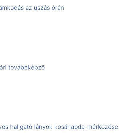
idámkodás az úszás órán
ári továbbképző
éves hallgató lányok kosárlabda-mérkőzése