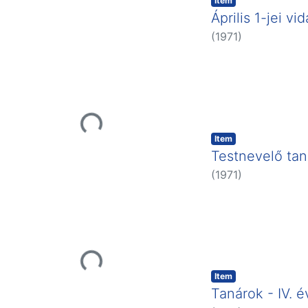
Loading...
Item
Április 1-jei v
(
1971
)
Loading...
Item
Testnevelő tan
(
1971
)
Loading...
Item
Tanárok - IV. 