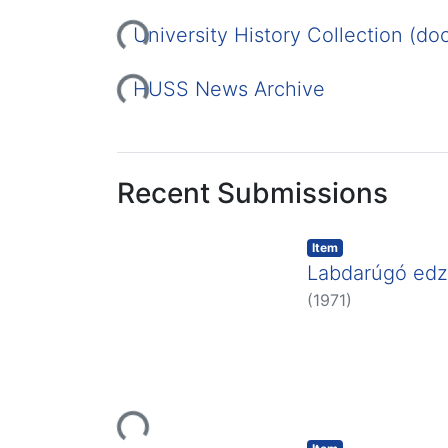
Loading...
Loading...
University History Collection (do
Loading...
HUSS News Archive
Recent Submissions
Item
Labdarúgó edz
(
1971
)